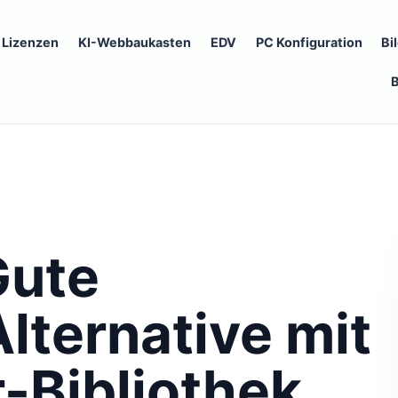
Lizenzen
KI-Webbaukasten
EDV
PC Konfiguration
Bi
Gute
lternative mit
r-Bibliothek