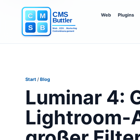
Web
Plugins
Start
/
Blog
Luminar 4: 
Lightroom-A
großer Filte