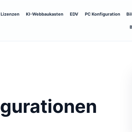
Lizenzen
KI-Webbaukasten
EDV
PC Konfiguration
Bi
gurationen