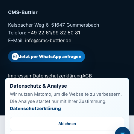
CMS-Buttler
Kalsbacher Weg 6, 51647 Gummersbach
Telefon:
+49 22 61/99 82 50 81
E-Mail:
info@cms-buttler.de
Jetzt per WhatsApp anfragen
Impressum
Datenschutzerklärung
AGB
Cookie-Richtlinie
Barrierefreiheit
Datenschutz & Analyse
Wir nutzen Matomo, um die Webseite zu verbessern.
© 2026 CMS-Buttler
Die Analyse startet nur mit Ihrer Zustimmung.
Datenschutzerklärung
Ablehnen