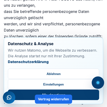
uns zu verlangen,
dass Sie betreffende personenbezogene Daten
unverzüglich gelöscht
werden, und wir sind verpflichtet, personenbezogene
Daten unverzüglich
zu löschen, sofern einer der folgenden Gründe zutrifft:
Datenschutz & Analyse
1. Die personenbezogenen Daten sind für die Zwecke,
Wir nutzen Matomo, um die Webseite zu verbessern.
für die sie
Die Analyse startet nur mit Ihrer Zustimmung.
erhoben oder auf sonstige Weise verarbeitet wurden,
Datenschutzerklärung
nicht mehr
notwendig.
Ablehnen
2. Sie widerrufen Ihre Einwilligung, auf die sich die
Verarbeitung gemäß
Einstellungen
Art. 6 Abs. 1 S. 1 a) DSGVO oder Art. 9 Abs. 2 a)
Alle akzeptieren
DSGVO stützte, und es
Vertrag widerrufen
fehlt an einer anderweitigen Rechtsgrundlage für die