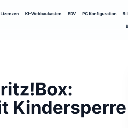
Lizenzen
KI-Webbaukasten
EDV
PC Konfiguration
Bi
ritz!Box:
t Kindersperre