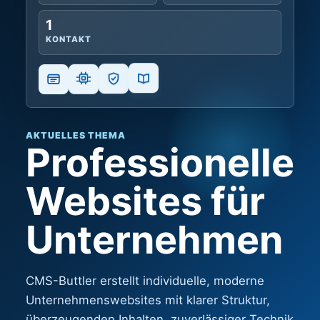
1
KONTAKT
HARDWARE & PC
PC-
Konfigurationen
Aufrüstung und
Kaufberatung
Vom Office-PC bis zum Gaming-System: CMS-Buttl