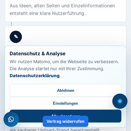
Aus Ideen, alten Seiten und Einzelinformationen
entsteht eine klare Nutzerführung.
✎
Gestalten
Datenschutz & Analyse
Wir nutzen Matomo, um die Webseite zu verbessern.
Das Design wird ruhig, modern und lesbar
Die Analyse startet nur mit Ihrer Zustimmung.
aufgebaut, passend zu Ihrem Angebot.
Datenschutzerklärung
Ablehnen
✓
Einstellungen
Veröffentlichen
Alle akzeptieren
Vertrag widerrufen
Die fertige Version wird vorbereitet, getestet und
als sauberer Upload-Stand bereitgestellt.