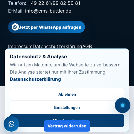
Telefon:
+49 22 61/99 82 50 81
E-Mail:
info@cms-buttler.de
Jetzt per WhatsApp anfragen
Impressum
Datenschutzerklärung
AGB
Cookie-Richtlinie
Barrierefreiheit
Datenschutz & Analyse
Wir nutzen Matomo, um die Webseite zu verbessern.
© 2026 CMS-Buttler
Die Analyse startet nur mit Ihrer Zustimmung.
Datenschutzerklärung
Ablehnen
Einstellungen
Alle akzeptieren
Vertrag widerrufen