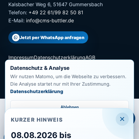
Kalsbacher Weg 6, 51647 Gummersbach
Telefon:
+49 22 61/99 82 50 81
E-Mail:
info@cms-buttler.de
Jetzt per WhatsApp anfragen
Impressum
Datenschutzerklärung
AGB
Cookie-Richtlinie
Barrierefreiheit
Datenschutz & Analyse
Wir nutzen Matomo, um die Webseite zu verbessern.
© 2026 CMS-Buttler
Die Analyse startet nur mit Ihrer Zustimmung.
Datenschutzerklärung
Ablehnen
×
KURZER HINWEIS
Einstellungen
08.08.2026 bis
Alle akzeptieren