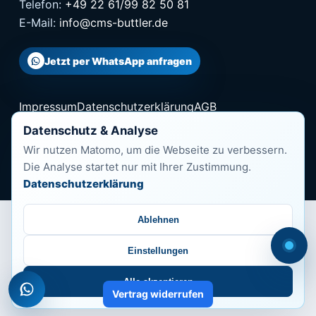
Telefon:
+49 22 61/99 82 50 81
E-Mail:
info@cms-buttler.de
Jetzt per WhatsApp anfragen
Impressum
Datenschutzerklärung
AGB
Cookie-Richtlinie
Barrierefreiheit
Datenschutz & Analyse
Wir nutzen Matomo, um die Webseite zu verbessern.
© 2026 CMS-Buttler
Die Analyse startet nur mit Ihrer Zustimmung.
Datenschutzerklärung
Ablehnen
Einstellungen
Alle akzeptieren
Vertrag widerrufen